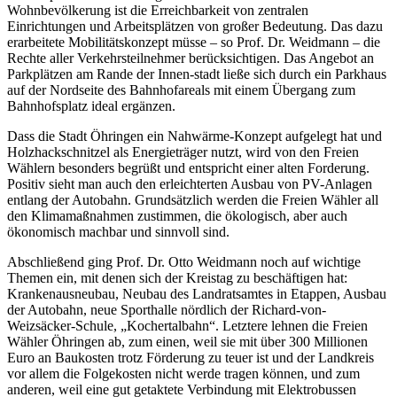
Wohnbevölkerung ist die Erreichbarkeit von zentralen
Einrichtungen und Arbeitsplätzen von großer Bedeutung. Das dazu
erarbeitete Mobilitätskonzept müsse – so Prof. Dr. Weidmann – die
Rechte aller Verkehrsteilnehmer berücksichtigen. Das Angebot an
Parkplätzen am Rande der Innen-stadt ließe sich durch ein Parkhaus
auf der Nordseite des Bahnhofareals mit einem Übergang zum
Bahnhofsplatz ideal ergänzen.
Dass die Stadt Öhringen ein Nahwärme-Konzept aufgelegt hat und
Holzhackschnitzel als Energieträger nutzt, wird von den Freien
Wählern besonders begrüßt und entspricht einer alten Forderung.
Positiv sieht man auch den erleichterten Ausbau von PV-Anlagen
entlang der Autobahn. Grundsätzlich werden die Freien Wähler all
den Klimamaßnahmen zustimmen, die ökologisch, aber auch
ökonomisch machbar und sinnvoll sind.
Abschließend ging Prof. Dr. Otto Weidmann noch auf wichtige
Themen ein, mit denen sich der Kreistag zu beschäftigen hat:
Krankenausneubau, Neubau des Landratsamtes in Etappen, Ausbau
der Autobahn, neue Sporthalle nördlich der Richard-von-
Weizsäcker-Schule, „Kochertalbahn“. Letztere lehnen die Freien
Wähler Öhringen ab, zum einen, weil sie mit über 300 Millionen
Euro an Baukosten trotz Förderung zu teuer ist und der Landkreis
vor allem die Folgekosten nicht werde tragen können, und zum
anderen, weil eine gut getaktete Verbindung mit Elektrobussen