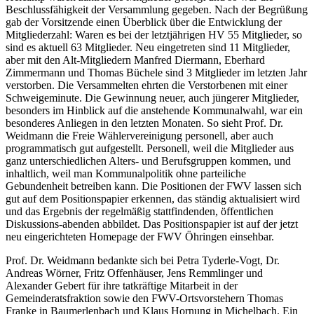
Beschlussfähigkeit der Versammlung gegeben. Nach der Begrüßung
gab der Vorsitzende einen Überblick über die Entwicklung der
Mitgliederzahl: Waren es bei der letztjährigen HV 55 Mitglieder, so
sind es aktuell 63 Mitglieder. Neu eingetreten sind 11 Mitglieder,
aber mit den Alt-Mitgliedern Manfred Diermann, Eberhard
Zimmermann und Thomas Büchele sind 3 Mitglieder im letzten Jahr
verstorben. Die Versammelten ehrten die Verstorbenen mit einer
Schweigeminute. Die Gewinnung neuer, auch jüngerer Mitglieder,
besonders im Hinblick auf die anstehende Kommunalwahl, war ein
besonderes Anliegen in den letzten Monaten. So sieht Prof. Dr.
Weidmann die Freie Wählervereinigung personell, aber auch
programmatisch gut aufgestellt. Personell, weil die Mitglieder aus
ganz unterschiedlichen Alters- und Berufsgruppen kommen, und
inhaltlich, weil man Kommunalpolitik ohne parteiliche
Gebundenheit betreiben kann. Die Positionen der FWV lassen sich
gut auf dem Positionspapier erkennen, das ständig aktualisiert wird
und das Ergebnis der regelmäßig stattfindenden, öffentlichen
Diskussions-abenden abbildet. Das Positionspapier ist auf der jetzt
neu eingerichteten Homepage der FWV Öhringen einsehbar.
Prof. Dr. Weidmann bedankte sich bei Petra Tyderle-Vogt, Dr.
Andreas Wörner, Fritz Offenhäuser, Jens Remmlinger und
Alexander Gebert für ihre tatkräftige Mitarbeit in der
Gemeinderatsfraktion sowie den FWV-Ortsvorstehern Thomas
Franke in Baumerlenbach und Klaus Hornung in Michelbach. Ein