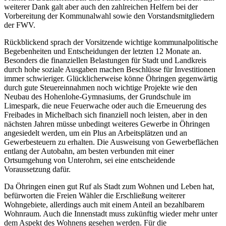
weiterer Dank galt aber auch den zahlreichen Helfern bei der
Vorbereitung der Kommunalwahl sowie den Vorstandsmitgliedern
der FWV.
Rückblickend sprach der Vorsitzende wichtige kommunalpolitische
Begebenheiten und Entscheidungen der letzten 12 Monate an.
Besonders die finanziellen Belastungen für Stadt und Landkreis
durch hohe soziale Ausgaben machen Beschlüsse für Investitionen
immer schwieriger. Glücklicherweise könne Öhringen gegenwärtig
durch gute Steuereinnahmen noch wichtige Projekte wie den
Neubau des Hohenlohe-Gymnasiums, der Grundschule im
Limespark, die neue Feuerwache oder auch die Erneuerung des
Freibades in Michelbach sich finanziell noch leisten, aber in den
nächsten Jahren müsse unbedingt weiteres Gewerbe in Öhringen
angesiedelt werden, um ein Plus an Arbeitsplätzen und an
Gewerbesteuern zu erhalten. Die Ausweisung von Gewerbeflächen
entlang der Autobahn, am besten verbunden mit einer
Ortsumgehung von Unterohrn, sei eine entscheidende
Voraussetzung dafür.
Da Öhringen einen gut Ruf als Stadt zum Wohnen und Leben hat,
befürworten die Freien Wähler die Erschließung weiterer
Wohngebiete, allerdings auch mit einem Anteil an bezahlbarem
Wohnraum. Auch die Innenstadt muss zukünftig wieder mehr unter
dem Aspekt des Wohnens gesehen werden. Für die